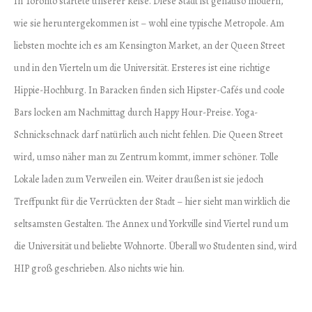
In Toronto startete unserer Reise. Diese Stadt ist genauso modern,
wie sie heruntergekommen ist – wohl eine typische Metropole. Am
liebsten mochte ich es am Kensington Market, an der Queen Street
und in den Vierteln um die Universität. Ersteres ist eine richtige
Hippie-Hochburg. In Baracken finden sich Hipster-Cafés und coole
Bars locken am Nachmittag durch Happy Hour-Preise. Yoga-
Schnickschnack darf natürlich auch nicht fehlen. Die Queen Street
wird, umso näher man zu Zentrum kommt, immer schöner. Tolle
Lokale laden zum Verweilen ein. Weiter draußen ist sie jedoch
Treffpunkt für die Verrückten der Stadt – hier sieht man wirklich die
seltsamsten Gestalten. The Annex und Yorkville sind Viertel rund um
die Universität und beliebte Wohnorte. Überall wo Studenten sind, wird
HIP groß geschrieben. Also nichts wie hin.