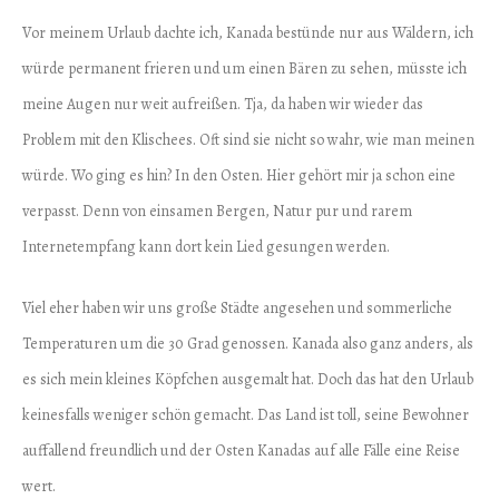
Vor meinem Urlaub dachte ich, Kanada bestünde nur aus Wäldern, ich
würde permanent frieren und um einen Bären zu sehen, müsste ich
meine Augen nur weit aufreißen. Tja, da haben wir wieder das
Problem mit den Klischees. Oft sind sie nicht so wahr, wie man meinen
würde. Wo ging es hin? In den Osten. Hier gehört mir ja schon eine
verpasst. Denn von einsamen Bergen, Natur pur und rarem
Internetempfang kann dort kein Lied gesungen werden.
Viel eher haben wir uns große Städte angesehen und sommerliche
Temperaturen um die 30 Grad genossen. Kanada also ganz anders, als
es sich mein kleines Köpfchen ausgemalt hat. Doch das hat den Urlaub
keinesfalls weniger schön gemacht. Das Land ist toll, seine Bewohner
auffallend freundlich und der Osten Kanadas auf alle Fälle eine Reise
wert.