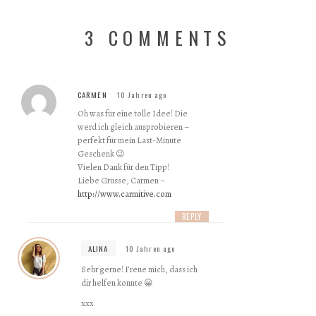
3 COMMENTS
CARMEN
10 Jahren ago
Oh was für eine tolle Idee! Die
werd ich gleich ausprobieren –
perfekt für mein Last-Minute
Geschenk 😉
Vielen Dank für den Tipp!
Liebe Grüsse, Carmen –
http://www.carmitive.com
REPLY
ALINA
10 Jahren ago
Sehr gerne! Freue mich, dass ich
dir helfen konnte 😀
xxx