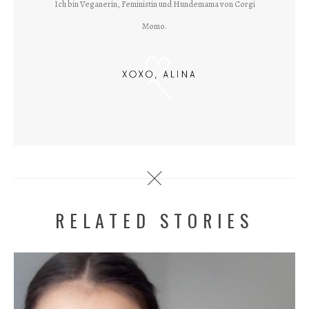
Ich bin Veganerin, Feministin und Hundemama von Corgi
Momo.
RELATED STORIES