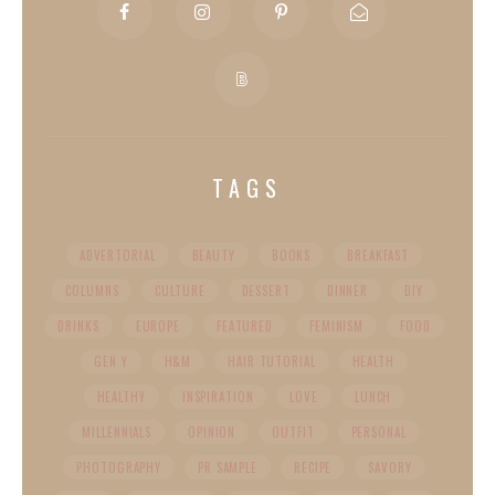
TAGS
ADVERTORIAL
BEAUTY
BOOKS
BREAKFAST
COLUMNS
CULTURE
DESSERT
DINNER
DIY
DRINKS
EUROPE
FEATURED
FEMINISM
FOOD
GEN Y
H&M
HAIR TUTORIAL
HEALTH
HEALTHY
INSPIRATION
LOVE
LUNCH
MILLENNIALS
OPINION
OUTFIT
PERSONAL
PHOTOGRAPHY
PR SAMPLE
RECIPE
SAVORY