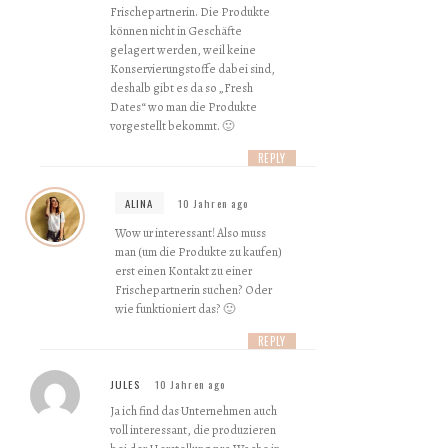
Frischepartnerin. Die Produkte
können nicht in Geschäfte
gelagert werden, weil keine
Konservierungstoffe dabei sind,
deshalb gibt es da so „Fresh
Dates“ wo man die Produkte
vorgestellt bekommt. 🙂
REPLY
ALINA
10 Jahren ago
Wow ur interessant! Also muss
man (um die Produkte zu kaufen)
erst einen Kontakt zu einer
Frischepartnerin suchen? Oder
wie funktioniert das? 🙂
REPLY
JULES
10 Jahren ago
Ja ich find das Unternehmen auch
voll interessant, die produzieren