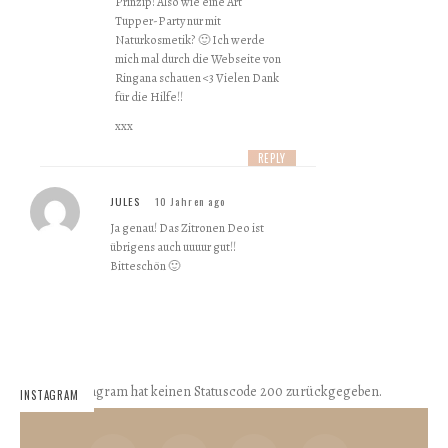
Prinzip! Also wie eine Art
Tupper-Party nur mit
Naturkosmetik? 🙂 Ich werde
mich mal durch die Webseite von
Ringana schauen <3 Vielen Dank
für die Hilfe!!
xxx
REPLY
JULES
10 Jahren ago
Ja genau! Das Zitronen Deo ist
übrigens auch uuuur gut!!
Bitteschön 🙂
Instagram hat keinen Statuscode 200 zurückgegeben.
INSTAGRAM