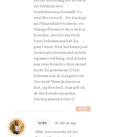
bei der Herstellung pro Woche in
der Fabrik nur zwei
Haushaltstonnen Restmüll!! Da
wird alles recycelt… Die Kataloge
mit Pflanzenfarbe bedruckt, etc.
Prinzipiell könntest du es auch so
bestellen, aber bei den Fresh
Dates bekommt man halt das
ganze Know-How und kannst paar
Sachen gleich testen und ich finds
eig immer voll lustig, weil da ladet
man seine freunde ja dazu ein und
macht das gemeinsam 🙂 bzw
bekommt man als Gastgeber ein
Geschenk! Wenn du Interesse
hast, sag Bescheid, dann geb ich
dir den Kontakt von meiner
Frischepartnerin weiter 🙂
REPLY
ALINA
10 Jahren ago
Ahhh, jetzt verstehe ich das