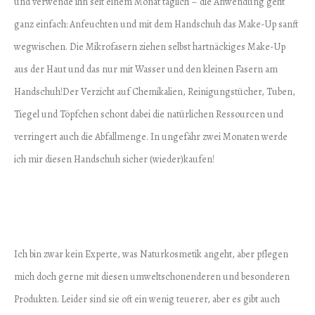
und verwende ihn seit einem Monat täglich – die Anwendung geht
ganz einfach: Anfeuchten und mit dem Handschuh das Make-Up sanft
wegwischen. Die Mikrofasern ziehen selbst hartnäckiges Make-Up
aus der Haut und das nur mit Wasser und den kleinen Fasern am
Handschuh!Der Verzicht auf Chemikalien, Reinigungstücher, Tuben,
Tiegel und Töpfchen schont dabei die natürlichen Ressourcen und
verringert auch die Abfallmenge. In ungefähr zwei Monaten werde
ich mir diesen Handschuh sicher (wieder)kaufen!
Ich bin zwar kein Experte, was Naturkosmetik angeht, aber pflegen
mich doch gerne mit diesen umweltschonenderen und besonderen
Produkten. Leider sind sie oft ein wenig teuerer, aber es gibt auch