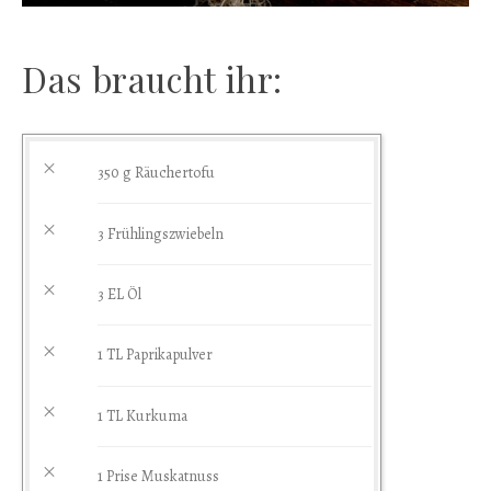
Das braucht ihr:
350
g
Räuchertofu
3
Frühlingszwiebeln
3
EL
Öl
1
TL
Paprikapulver
1
TL
Kurkuma
1
Prise
Muskatnuss