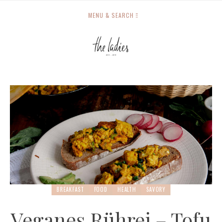
MENU & SEARCH
BREAKFAST
FOOD
HEALTH
SAVORY
Veganes Rührei – Tofu