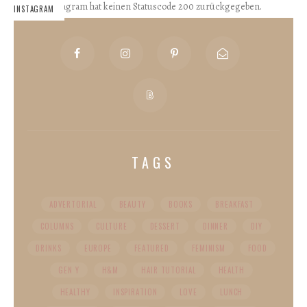
Instagram hat keinen Statuscode 200 zurückgegeben.
INSTAGRAM
TAGS
ADVERTORIAL
BEAUTY
BOOKS
BREAKFAST
COLUMNS
CULTURE
DESSERT
DINNER
DIY
DRINKS
EUROPE
FEATURED
FEMINISM
FOOD
GEN Y
H&M
HAIR TUTORIAL
HEALTH
HEALTHY
INSPIRATION
LOVE
LUNCH