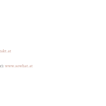
akt.at
e):
www.sowhat.at